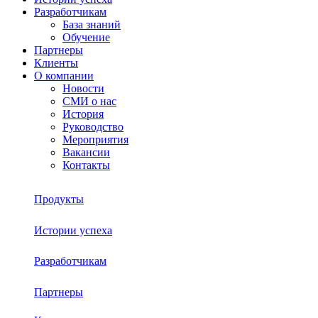
Разработчикам
База знаний
Обучение
Партнеры
Клиенты
О компании
Новости
СМИ о нас
История
Руководство
Мероприятия
Вакансии
Контакты
Продукты
Истории успеха
Sherpa RPA
Разработчикам
О платформе
Sherpa Autopilot
Партнеры
База знаний
Sherpa Robot
Sherpa Process Discovery