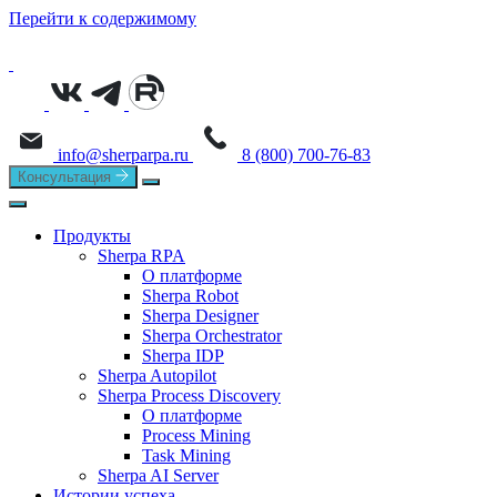
Перейти к содержимому
info@sherparpa.ru
8 (800) 700-76-83
Консультация
Продукты
Sherpa RPA
О платформе
Sherpa Robot
Sherpa Designer
Sherpa Orchestrator
Sherpa IDP
Sherpa Autopilot
Sherpa Process Discovery
О платформе
Process Mining
Task Mining
Sherpa AI Server
Истории успеха