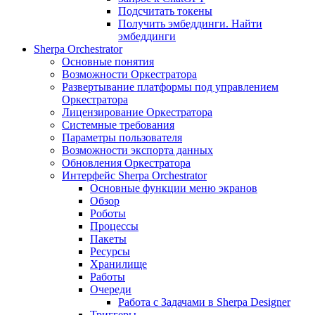
Подсчитать токены
Получить эмбеддинги. Найти
эмбеддинги
Sherpa Orchestrator
Основные понятия
Возможности Оркестратора
Развертывание платформы под управлением
Оркестратора
Лицензирование Оркестратора
Системные требования
Параметры пользователя
Возможности экспорта данных
Обновления Оркестратора
Интерфейс Sherpa Orchestrator
Основные функции меню экранов
Обзор
Роботы
Процессы
Пакеты
Ресурсы
Хранилище
Работы
Очереди
Работа с Задачами в Sherpa Designer
Триггеры