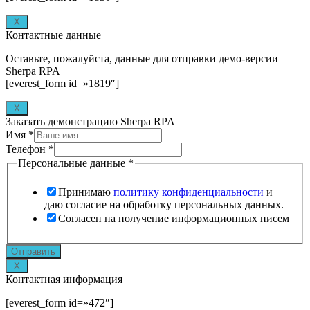
X
Контактные данные
Оставьте, пожалуйста, данные для отправки демо-версии
Sherpa RPA
[everest_form id=»1819″]
X
Заказать демонстрацию Sherpa RPA
Имя
*
Телефон
*
Персональные данные
*
Принимаю
политику конфиденциальности
и
даю согласие на обработку персональных данных.
Согласен на получение информационных писем
utm_content
Отправить
referrer_last
X
utm_campaign
Контактная информация
[everest_form id=»472″]