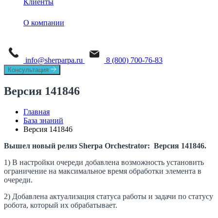
Клиенты
Обучение
Sherpa Designer
О платформе
Sherpa AI Server
О компании
Sherpa Orchestrator
Process Mining
Новости
Sherpa IDP
Task Mining
info@sherparpa.ru
8 (800) 700-76-83
СМИ о нас
Консультация
История
Версия 141846
Руководство
Главная
База знаний
Мероприятия
Версия 141846
Вакансии
Вышел новый релиз Sherpa Orchestrator: Версия 141846.
1) В настройки очереди добавлена возможность установить
Контакты
ограничение на максимальное время обработки элемента в
очереди.
2) Добавлена актуализация статуса работы и задачи по статусу
робота, который их обрабатывает.