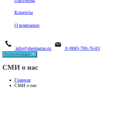
Партнеры
База знаний
Sherpa Robot
Sherpa Process Discovery
Клиенты
Обучение
Sherpa Designer
О платформе
Sherpa AI Server
О компании
Sherpa Orchestrator
Process Mining
Новости
Sherpa IDP
Task Mining
info@sherparpa.ru
8 (800) 700-76-83
СМИ о нас
Консультация
История
СМИ о нас
Руководство
Главная
СМИ о нас
Мероприятия
Вакансии
Контакты