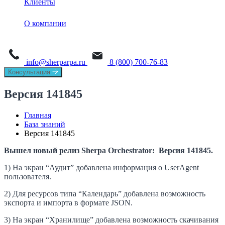
Клиенты
Обучение
Sherpa Designer
О платформе
Sherpa AI Server
О компании
Sherpa Orchestrator
Process Mining
Новости
Sherpa IDP
Task Mining
info@sherparpa.ru
8 (800) 700-76-83
СМИ о нас
Консультация
История
Версия 141845
Руководство
Главная
База знаний
Мероприятия
Версия 141845
Вакансии
Вышел новый релиз Sherpa Orchestrator: Версия 141845.
1) На экран “Аудит” добавлена информация о UserAgent
Контакты
пользователя.
2) Для ресурсов типа “Календарь” добавлена возможность
экспорта и импорта в формате JSON.
3) На экран “Хранилище” добавлена возможность скачивания