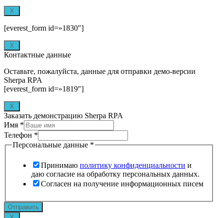
X
[everest_form id=»1830″]
X
Контактные данные
Оставьте, пожалуйста, данные для отправки демо-версии
Sherpa RPA
[everest_form id=»1819″]
X
Заказать демонстрацию Sherpa RPA
fbclid
Имя
*
landing_url_last
Телефон
*
page_url_submit
Персональные данные
*
Принимаю
политику конфиденциальности
и
даю согласие на обработку персональных данных.
Согласен на получение информационных писем
Отправить
X