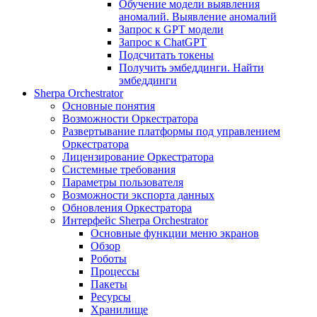
Обучение модели выявления
аномалий. Выявление аномалий
Запрос к GPT модели
Запрос к ChatGPT
Подсчитать токены
Получить эмбеддинги. Найти
эмбеддинги
Sherpa Orchestrator
Основные понятия
Возможности Оркестратора
Развертывание платформы под управлением
Оркестратора
Лицензирование Оркестратора
Системные требования
Параметры пользователя
Возможности экспорта данных
Обновления Оркестратора
Интерфейс Sherpa Orchestrator
Основные функции меню экранов
Обзор
Роботы
Процессы
Пакеты
Ресурсы
Хранилище