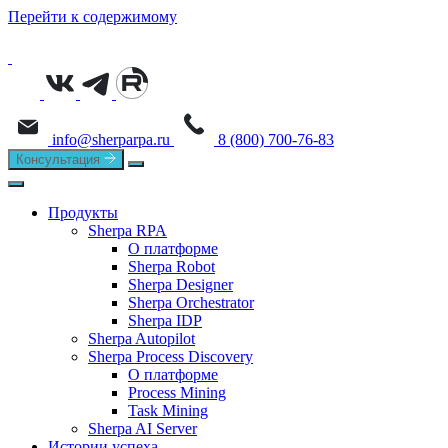
Перейти к содержимому
info@sherparpa.ru
8 (800) 700-76-83
Консультация
Продукты
Sherpa RPA
О платформе
Sherpa Robot
Sherpa Designer
Sherpa Orchestrator
Sherpa IDP
Sherpa Autopilot
Sherpa Process Discovery
О платформе
Process Mining
Task Mining
Sherpa AI Server
Истории успеха