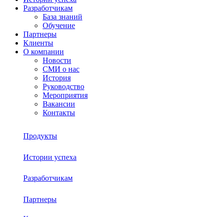
Разработчикам
База знаний
Обучение
Партнеры
Клиенты
О компании
Новости
СМИ о нас
История
Руководство
Мероприятия
Вакансии
Контакты
Продукты
Истории успеха
Sherpa RPA
Разработчикам
О платформе
Sherpa Autopilot
Партнеры
База знаний
Sherpa Robot
Sherpa Process Discovery