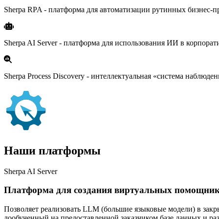
Sherpa RPA - платформа для автоматизации рутинных бизнес-
Sherpa AI Server - платформа для использования ИИ в корпорат
Sherpa Process Discovery - интеллектуальная «система наблюд
Наши платформы
Sherpa AI Server
Платформа для создания виртуальных помощнико
Позволяет реализовать LLM (большие языковые модели) в закр
дообученный на предоставленной заказчиком базе данных и ра