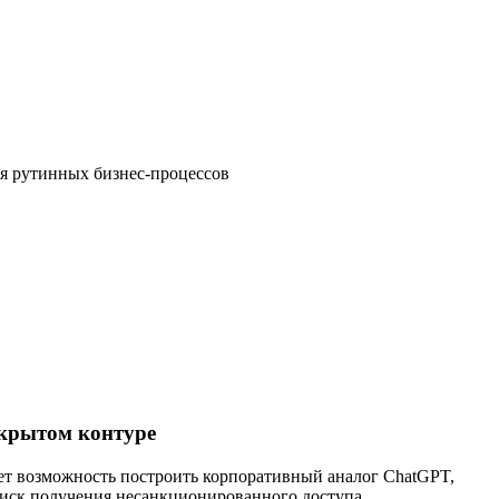
ния рутинных бизнес-процессов
акрытом контуре
ает возможность построить корпоративный аналог ChatGPT,
риск получения несанкционированного доступа.