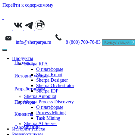
Перейти к содержимому
info@sherparpa.ru
8 (800) 700-76-83
Консультация
Продукты
Продукты
Sherpa RPA
О платформе
Sherpa Robot
Истории успеха
Sherpa RPA
Sherpa Designer
Sherpa Orchestrator
Разработчикам
Sherpa IDP
О платформе
Sherpa Autopilot
Sherpa Autopilot
Sherpa Process Discovery
Партнеры
База знаний
Sherpa Robot
О платформе
Sherpa Process Discovery
Process Mining
Клиенты
Обучение
Task Mining
Sherpa Designer
О платформе
Sherpa AI Server
Sherpa AI Server
О компании
Истории успеха
Sherpa Orchestrator
Разработчикам