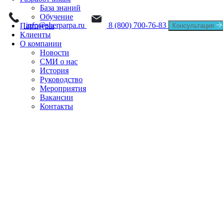
Process Mining
База знаний
Новости
Sherpa IDP
Обучение
Task Mining
info@sherparpa.ru
8 (800) 700-76-83
Партнеры
Консультация
СМИ о нас
Клиенты
О компании
История
Новости
СМИ о нас
История
Руководство
Руководство
Мероприятия
Мероприятия
Вакансии
Контакты
Вакансии
Контакты