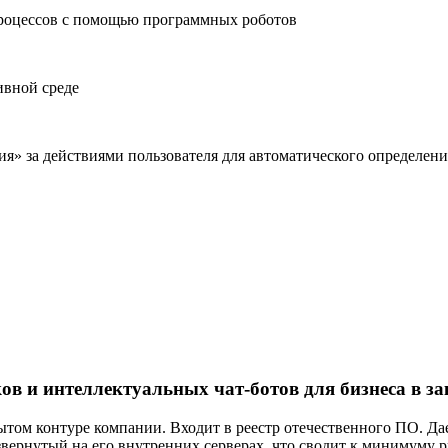
процессов с помощью программных роботов
ивной среде
ения» за действиями пользователя для автоматического определе
в и интеллектуальных чат-ботов для бизнеса в з
ытом контуре компании. Входит в реестр отечественного ПО. Д
звернутый на его внутренних серверах, что сводит к минимуму 