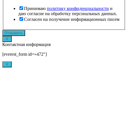
Принимаю
политику конфиденциальности
и
даю согласие на обработку персональных данных.
Согласен на получение информационных писем
form_name
Отправить
landing_url_last
X
referrer_last
Контактная информация
[everest_form id=»472″]
X