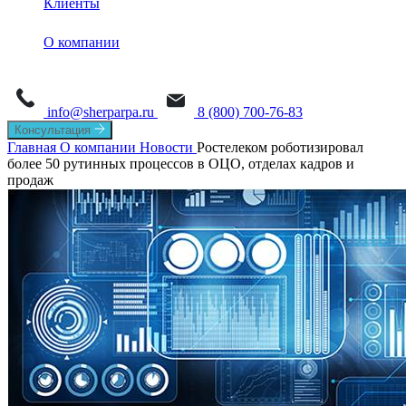
Клиенты
Обучение
Sherpa Designer
О платформе
Sherpa AI Server
О компании
Sherpa Orchestrator
Process Mining
Новости
Sherpa IDP
Task Mining
info@sherparpa.ru
8 (800) 700-76-83
СМИ о нас
Консультация
Главная
О компании
Новости
Ростелеком роботизировал
История
более 50 рутинных процессов в ОЦО, отделах кадров и
продаж
Руководство
Мероприятия
Вакансии
Контакты