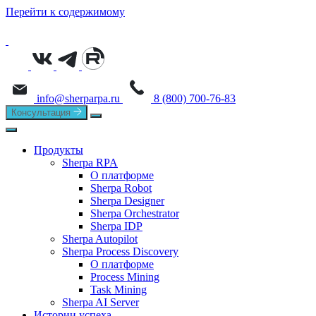
Перейти к содержимому
info@sherparpa.ru
8 (800) 700-76-83
Консультация
Продукты
Sherpa RPA
О платформе
Sherpa Robot
Sherpa Designer
Sherpa Orchestrator
Sherpa IDP
Sherpa Autopilot
Sherpa Process Discovery
О платформе
Process Mining
Task Mining
Sherpa AI Server
Истории успеха