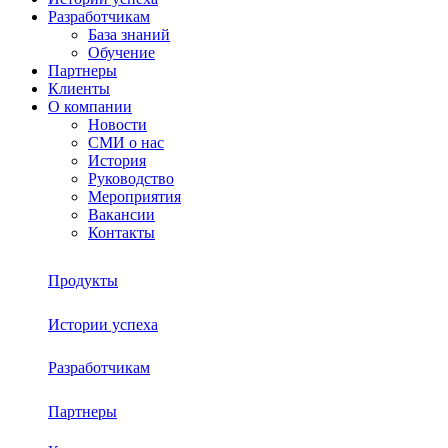
Разработчикам
База знаний
Обучение
Партнеры
Клиенты
О компании
Новости
СМИ о нас
История
Руководство
Мероприятия
Вакансии
Контакты
Продукты
Истории успеха
Sherpa RPA
Разработчикам
О платформе
Sherpa Autopilot
Партнеры
База знаний
Sherpa Robot
Sherpa Process Discovery