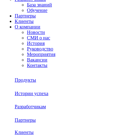
База знаний
Обучение
Партнеры
Клиенты
О компании
Новости
СМИ о нас
История
Руководство
Мероприятия
Вакансии
Контакты
Продукты
Истории успеха
Sherpa RPA
Разработчикам
О платформе
Sherpa Autopilot
Партнеры
База знаний
Sherpa Robot
Sherpa Process Discovery
Клиенты
Обучение
Sherpa Designer