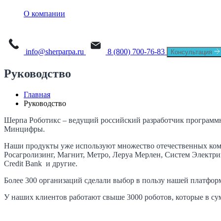
О платформе
Sherpa AI Server
О компании
Sherpa Orchestrator
Process Mining
Новости
Sherpa IDP
Task Mining
info@sherparpa.ru
8 (800) 700-76-83
Консультация
СМИ о нас
Руководство
История
Главная
Руководство
Руководство
Мероприятия
Шерпа Роботикс – ведущий российский разработчик программны
Минцифры.
Вакансии
Наши продукты уже используют множество отечественных компа
Росагролизинг, Магнит, Метро, Леруа Мерлен, Систем Электри
Контакты
Credit Bank и другие.
Более 300 организаций сделали выбор в пользу нашей платфор
У наших клиентов работают свыше 3000 роботов, которые в су