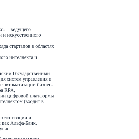
кс»
– ведущего
и и искусственного
яда стартапов в областях
ого интеллекта и
анский Государственный
ия систем управления и
е автоматизации бизнес-
pa RPA,
ении цифровой платформы
теллектом (входит в
втоматизации и
 как Альфа-Банк,
угие.