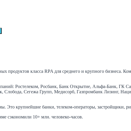
х продуктов класса RPA для среднего и крупного бизнеса. Комп
ний: Ростелеком, Росбанк, Банк Открытие, Альфа-Банк, ГК Сам
к, Слобода, Сегежа Групп, Медисорб, Газпромбанк Лизинг, Нац
мы. Это крупнейшие банки, телеком-операторы, застройщики, ри
мме сэкономили 10+ млн. человеко-часов.