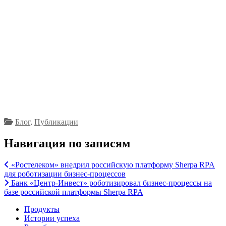
Робот для загрузки выписок из системы Банк-
клиент в 1С
Робот для формирования расчетных листов
сотрудников и направления их на e-mail
сотрудников
Блог
,
Публикации
Навигация по записям
«Ростелеком» внедрил российскую платформу Sherpa RPA
для роботизации бизнес-процессов
Банк «Центр-Инвест» роботизировал бизнес-процессы на
базе российской платформы Sherpa RPA
Продукты
Истории успеха