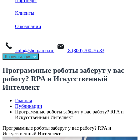
Партнеры
База знаний
Sherpa Robot
Sherpa Process Discovery
Клиенты
Обучение
Sherpa Designer
О платформе
Sherpa AI Server
О компании
Sherpa Orchestrator
Process Mining
Новости
Sherpa IDP
Task Mining
info@sherparpa.ru
8 (800) 700-76-83
СМИ о нас
Консультация
История
Программные роботы заберут у вас
работу? RPA и Искусственный
Руководство
Интеллект
Мероприятия
Главная
Вакансии
Публикации
Программные роботы заберут у вас работу? RPA и
Искусственный Интеллект
Контакты
Программные роботы заберут у вас работу? RPA и
Искусственный Интеллект