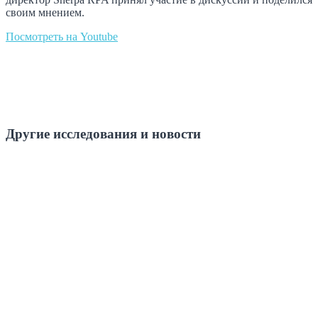
своим мнением.
Посмотреть на Youtube
Другие исследования и новости
CNews: ГАУ РК «Центр информационных
технологий» автоматизировало процессы с
помощью российской RPA-платформы Sherpa
RPA
COMNEWS: Госсектор Коми переходит на
интеллектуальную автоматизацию с Sherpa RPA