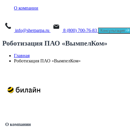
О платформе
Sherpa AI Server
О компании
Sherpa Orchestrator
Process Mining
Новости
Sherpa IDP
Task Mining
info@sherparpa.ru
8 (800) 700-76-83
Консультация
СМИ о нас
Роботизация ПАО «ВымпелКом»
История
Главная
Руководство
Роботизация ПАО «ВымпелКом»
Мероприятия
Вакансии
Контакты
О компании