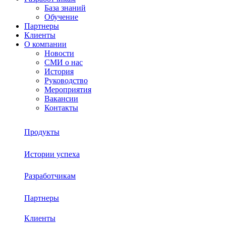
База знаний
Обучение
Партнеры
Клиенты
О компании
Новости
СМИ о нас
История
Руководство
Мероприятия
Вакансии
Контакты
Продукты
Истории успеха
Sherpa RPA
Разработчикам
О платформе
Sherpa Autopilot
Партнеры
База знаний
Sherpa Robot
Sherpa Process Discovery
Клиенты
Обучение
Sherpa Designer