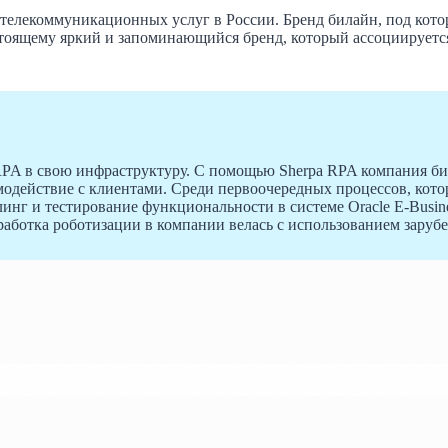
елекоммуникационных услуг в России. Бренд билайн, под кото
стоящему яркий и запоминающийся бренд, который ассоциируетс
A в свою инфраструктуру. С помощью Sherpa RPA компания бил
модействие с клиентами. Среди первоочередных процессов, кото
нг и тестирование функциональности в системе Oracle E-Busines
работка роботизации в компании велась с использованием заруб