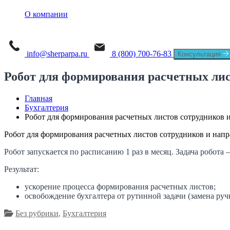
О платформе
Sherpa AI Server
О компании
Sherpa Orchestrator
Process Mining
Новости
Sherpa IDP
Task Mining
info@sherparpa.ru
8 (800) 700-76-83
Консультация
СМИ о нас
Робот для формирования расчетных лист
История
Главная
Руководство
Бухгалтерия
Робот для формирования расчетных листов сотрудников и
Мероприятия
Робот для формирования расчетных листов сотрудников и напра
Вакансии
Робот запускается по расписанию 1 раз в месяц. Задача робота
Контакты
Результат:
ускорение процесса формирования расчетных листов;
освобождение бухгалтера от рутинной задачи (замена руч
Без рубрики
,
Бухгалтерия