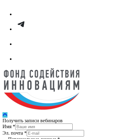
Получить записи вебинаров
Имя
*
Эл. почта
*