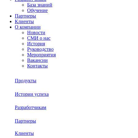
База знаний
Обучение
Партнеры
Клиенты
О компании
Новости
СМИ о нас
История
Руководство
Мероприятия
Вакансии
Контакты
Продукты
Истории успеха
Sherpa RPA
Разработчикам
О платформе
Sherpa Autopilot
Партнеры
База знаний
Sherpa Robot
Sherpa Process Discovery
Клиенты
Обучение
Sherpa Designer