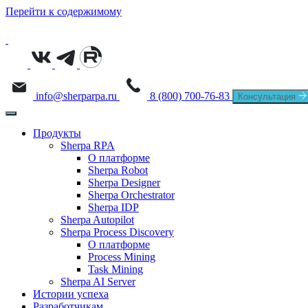
Перейти к содержимому
info@sherparpa.ru
8 (800) 700-76-83
Консультация
Продукты
Sherpa RPA
О платформе
Sherpa Robot
Sherpa Designer
Sherpa Orchestrator
Sherpa IDP
Sherpa Autopilot
Sherpa Process Discovery
О платформе
Process Mining
Task Mining
Sherpa AI Server
Истории успеха
Разработчикам