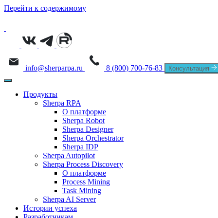
Перейти к содержимому
info@sherparpa.ru
8 (800) 700-76-83
Консультация
Продукты
Sherpa RPA
О платформе
Sherpa Robot
Sherpa Designer
Sherpa Orchestrator
Sherpa IDP
Sherpa Autopilot
Sherpa Process Discovery
О платформе
Process Mining
Task Mining
Sherpa AI Server
Истории успеха
Разработчикам