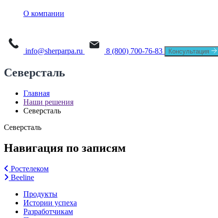
О платформе
Sherpa AI Server
О компании
Sherpa Orchestrator
Process Mining
Новости
Sherpa IDP
Task Mining
info@sherparpa.ru
8 (800) 700-76-83
Консультация
СМИ о нас
Северсталь
История
Главная
Руководство
Наши решения
Северсталь
Мероприятия
Северсталь
Вакансии
Навигация по записям
Контакты
Ростелеком
Beeline
Продукты
Истории успеха
Разработчикам