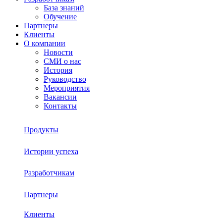
База знаний
Обучение
Партнеры
Клиенты
О компании
Новости
СМИ о нас
История
Руководство
Мероприятия
Вакансии
Контакты
Продукты
Истории успеха
Sherpa RPA
Разработчикам
О платформе
Sherpa Autopilot
Партнеры
База знаний
Sherpa Robot
Sherpa Process Discovery
Клиенты
Обучение
Sherpa Designer