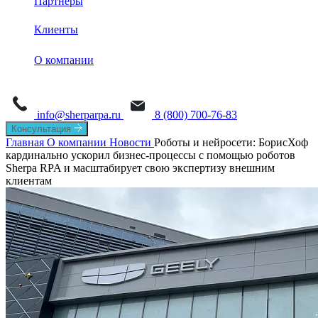
Партнеры
База знаний
Sherpa Robot
Sherpa Process Discovery
Клиенты
Обучение
Sherpa Designer
О платформе
Sherpa AI Server
О компании
Sherpa Orchestrator
Process Mining
Новости
Sherpa IDP
Task Mining
info@sherparpa.ru
8 (800) 700-76-83
СМИ о нас
Консультация
Главная
О компании
Новости
Роботы и нейросети: БорисХоф
История
кардинально ускорил бизнес-процессы с помощью роботов
Sherpa RPA и масштабирует свою экспертизу внешним
Руководство
клиентам
Мероприятия
Вакансии
Контакты