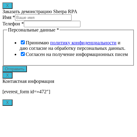
X
Заказать демонстрацию Sherpa RPA
Имя
*
Телефон
*
Персональные данные
*
Принимаю
политику конфиденциальности
и
даю согласие на обработку персональных данных.
Согласен на получение информационных писем
gclid
Отправить
Источник
X
utm_source
Контактная информация
[everest_form id=»472″]
X