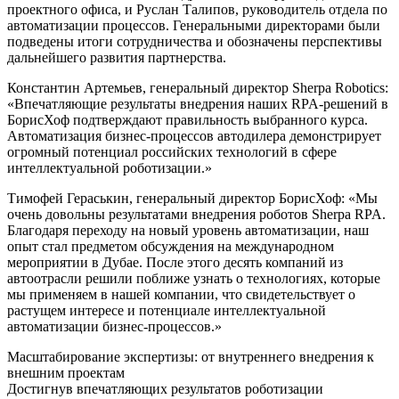
проектного офиса, и Руслан Талипов, руководитель отдела по
автоматизации процессов. Генеральными директорами были
подведены итоги сотрудничества и обозначены перспективы
дальнейшего развития партнерства.
Константин Артемьев, генеральный директор Sherpa Robotics:
«Впечатляющие результаты внедрения наших RPA-решений в
БорисХоф подтверждают правильность выбранного курса.
Автоматизация бизнес-процессов автодилера демонстрирует
огромный потенциал российских технологий в сфере
интеллектуальной роботизации.»
Тимофей Гераськин, генеральный директор БорисХоф: «Мы
очень довольны результатами внедрения роботов Sherpa RPA.
Благодаря переходу на новый уровень автоматизации, наш
опыт стал предметом обсуждения на международном
мероприятии в Дубае. После этого десять компаний из
автоотрасли решили поближе узнать о технологиях, которые
мы применяем в нашей компании, что свидетельствует о
растущем интересе и потенциале интеллектуальной
автоматизации бизнес-процессов.»
Масштабирование экспертизы: от внутреннего внедрения к
внешним проектам
Достигнув впечатляющих результатов роботизации