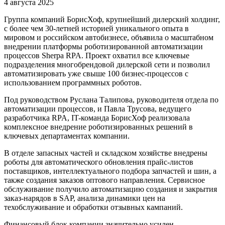
4 августа 2025
Группа компаний БорисХоф, крупнейший дилерский холдинг,
с более чем 30-летней историей уникального опыта в
мировом и российском автобизнесе, объявила о масштабном
внедрении платформы роботизированной автоматизации
процессов Sherpa RPA. Проект охватил все ключевые
подразделения многобрендовой дилерской сети и позволил
автоматизировать уже свыше 100 бизнес-процессов с
использованием программных роботов.
Под руководством Руслана Талипова, руководителя отдела по
автоматизации процессов, и Павла Трусова, ведущего
разработчика RPA, IT-команда БорисХоф реализовала
комплексное внедрение роботизированных решений в
ключевых департаментах компании.
В отделе запасных частей и складском хозяйстве внедрены
роботы для автоматического обновления прайс-листов
поставщиков, интеллектуального подбора запчастей и шин, а
также создания заказов оптового направления. Сервисное
обслуживание получило автоматизацию создания и закрытия
заказ-нарядов в SAP, анализа динамики цен на
техобслуживание и обработки отзывных кампаний.
Финансовый блок компании значительно усилен