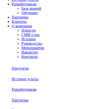
Разработчикам
База знаний
Обучение
Партнеры
Клиенты
О компании
Новости
СМИ о нас
История
Руководство
Мероприятия
Вакансии
Контакты
Продукты
Истории успеха
Sherpa RPA
Разработчикам
О платформе
Sherpa Autopilot
Партнеры
База знаний
Sherpa Robot
Sherpa Process Discovery