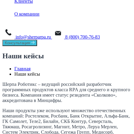
Клиенты
Обучение
Sherpa Designer
О платформе
Sherpa AI Server
О компании
Sherpa Orchestrator
Process Mining
Новости
Sherpa IDP
Task Mining
info@sherparpa.ru
8 (800) 700-76-83
СМИ о нас
Консультация
История
Наши кейсы
Руководство
Главная
Наши кейсы
Мероприятия
Шерпа Роботикс – ведущий российский разработчик
Вакансии
программных продуктов класса RPA для среднего и крупного
бизнеса. Компания имеет статус резидента «Сколково»,
аккредитована в Минцифры.
Контакты
Наши продукты уже используют множество отечественных
компаний: Ростелеком, Росбанк, Банк Открытие, Альфа-Банк,
ГК Самолет, Теле2, Билайн, СКБ Контур, Северсталь,
Тяжмаш, Росагролизинг, Магнит, Метро, Леруа Мерлен,
Систем Электрик, Слобода, Сегежа Групп, Медисорб,