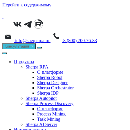
Перейти к содержимому
info@sherparpa.ru
8 (800) 700-76-83
Консультация
Продукты
Sherpa RPA
О платформе
Sherpa Robot
Sherpa Designer
Sherpa Orchestrator
Sherpa IDP
Sherpa Autopilot
Sherpa Process Discovery
О платформе
Process Mining
Task Mining
Sherpa AI Server
Истории успеха