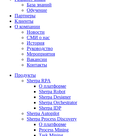
База знаний
Обучение
Партнеры
Клиенты
О компании
Новости
СМИ о нас
История
Руководство
Мероприятия
Вакансии
Контакты
Продукты
Sherpa RPA
О платформе
Sherpa Robot
Sherpa Designer
Sherpa Orchestrator
Sherpa IDP
Sherpa Autopilot
Sherpa Process Discovery
О платформе
Process Mining
Task Mining