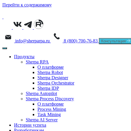
Перейти к содержимому
info@sherparpa.ru
8 (800) 700-76-83
Консультация
Продукты
Sherpa RPA
О платформе
Sherpa Robot
Sherpa Designer
Sherpa Orchestrator
Sherpa IDP
Sherpa Autopilot
Sherpa Process Discovery
О платформе
Process Mining
Task Mining
Sherpa AI Server
Истории успеха
Разработчикам