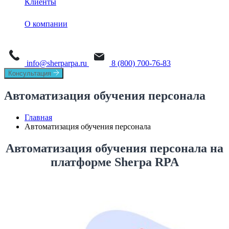
Клиенты
Обучение
Sherpa Designer
О платформе
Sherpa AI Server
О компании
Sherpa Orchestrator
Process Mining
Новости
Sherpa IDP
Task Mining
info@sherparpa.ru
8 (800) 700-76-83
СМИ о нас
Консультация
История
Автоматизация обучения персонала
Руководство
Главная
Автоматизация обучения персонала
Мероприятия
Автоматизация обучения персонала на
Вакансии
платформе Sherpa RPA
Контакты