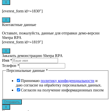
X
[everest_form id=»1830″]
X
Контактные данные
Оставьте, пожалуйста, данные для отправки демо-версии
Sherpa RPA
[everest_form id=»1819″]
X
Заказать демонстрацию Sherpa RPA
Имя
*
Телефон
*
Персональные данные
*
Принимаю
политику конфиденциальности
и
даю согласие на обработку персональных данных.
Согласен на получение информационных писем
referrer_first
Отправить
gclid
X
page_url_submit