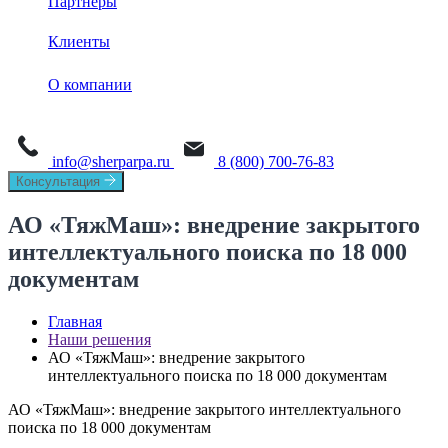
Партнеры
База знаний
Sherpa Robot
Sherpa Process Discovery
Клиенты
Обучение
Sherpa Designer
О платформе
Sherpa AI Server
О компании
Sherpa Orchestrator
Process Mining
Новости
Sherpa IDP
Task Mining
info@sherparpa.ru
8 (800) 700-76-83
СМИ о нас
Консультация
История
АО «ТяжМаш»: внедрение закрытого
интеллектуального поиска по 18 000
Руководство
документам
Мероприятия
Главная
Вакансии
Наши решения
АО «ТяжМаш»: внедрение закрытого
интеллектуального поиска по 18 000 документам
Контакты
АО «ТяжМаш»: внедрение закрытого интеллектуального
поиска по 18 000 документам