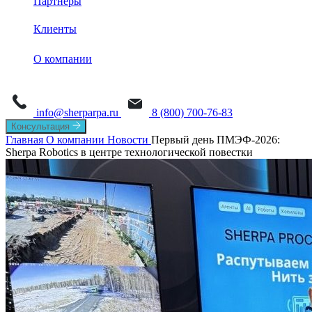
Партнеры
База знаний
Sherpa Robot
Sherpa Process Discovery
Клиенты
Обучение
Sherpa Designer
О платформе
Sherpa AI Server
О компании
Sherpa Orchestrator
Process Mining
Новости
Sherpa IDP
Task Mining
info@sherparpa.ru
8 (800) 700-76-83
СМИ о нас
Консультация
Главная
О компании
Новости
Первый день ПМЭФ-2026:
История
Sherpa Robotics в центре технологической повестки
Руководство
Мероприятия
Вакансии
Контакты