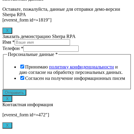
Оставьте, пожалуйста, данные для отправки демо-версии
Sherpa RPA
[everest_form id=»1819″]
X
Заказать демонстрацию Sherpa RPA
Имя
*
Телефон
*
Персональные данные
*
Принимаю
политику конфиденциальности
и
даю согласие на обработку персональных данных.
Согласен на получение информационных писем
form_name
Отправить
utm_content
X
utm_term
Контактная информация
[everest_form id=»472″]
X